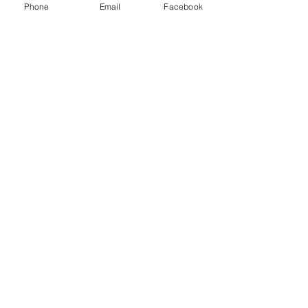
Phone
Email
Facebook
Alle Veranstaltungen in der
Kalenderansicht
Heute
August 2026
Noch keine Veranstaltungen
diesen Monat