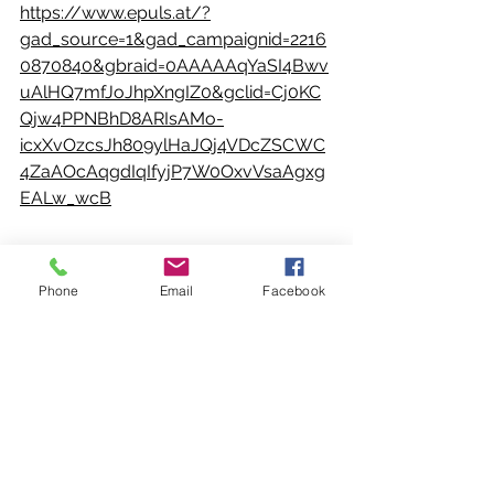
https://www.epuls.at/?
gad_source=1&gad_campaignid=2216
0870840&gbraid=0AAAAAqYaSI4Bwv
uAlHQ7mfJoJhpXngIZ0&gclid=Cj0KC
Qjw4PPNBhD8ARIsAMo-
icxXvOzcsJh809ylHaJQj4VDcZSCWC
4ZaAOcAqgdIqIfyjP7W0OxvVsaAgxg
EALw_wcB
Phone
Email
Facebook
Verein
Alle ansehen
Aktuelle Beiträge