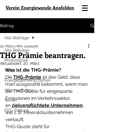
Verein Energiewende Ansfelden
Beitrag
Alle Beiträge
20. März
1 Min. Lesezeit
Alle Beiträge
THG Prämie beantragen.
Photovoltaik
Aktualisiert:
20. März
Was ist die THG-Prämie?
Wind
Die 
THG-Prämie
 ist das Geld, dass 
Energiegemeinschaften
man ausgezahlt bekommt, wenn man 
Wärmeeffizienz
die THG-Quote für eingesparte 
Emissionen im Verkehrssektor 
Verein
an 
zielverpflichtete Unternehmen
, 
EEG-Faktura
wie z. B. Mineralölunternehmen 
verkauft.
THG-Quote steht für 